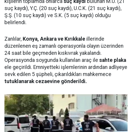
kişilerin toplamda onlarca
suç kaydı
bulunan M.U. (21
suç kaydı), Y.Ç. (20 suç kaydı), U.C.K. (21 suç kaydı),
Ş.Ş. (10 suç kaydı) ve S.K. (5 suç kaydı) olduğu
belirlendi.
Zanlılar,
Konya, Ankara ve Kırıkkale
illerinde
düzenlenen eş zamanlı operasyonla olayın üzerinden
24 saat bile geçmeden kıskıvrak yakalandı.
Operasyonda soygunda kullanılan araç ile
sahte plaka
ele geçirildi. Emniyetteki işlemlerinin ardından adliyeye
sevk edilen 5 şüpheli, çıkarıldıkları mahkemece
tutuklanarak cezaevine gönderildi.