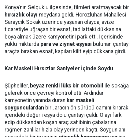
Konya'nın Selçuklu ilçesinde, filmleri aratmayacak bir
hırsızlık olayı
meydana geldi. Horozluhan Mahallesi
Saraycık Sokak üzerinde yaşanan olayda, avize
ticaretiyle uğraşan bir esnaf, tadilattaki dükkanına
boya almak üzere kamyonetini park etti. İçerisinde
yüklü miktarda
para ve ziynet eşyası
bulunan çantayı
araçta bırakan esnaf, kapıları kilitleyip dükkana girdi.
Kar Maskeli Hırsızlar Saniyeler İçinde Soydu
Şüpheliler,
beyaz renkli lüks bir otomobil
ile sokağa
gelerek önce çevreyi kontrol etti. Ardından
kamyonetin yanında duran
kar maskeli
soygunculardan
biri, aracın ön sürücü camını kırarak
içerideki değerli eşya dolu çantayı çaldı. Olayı fark
edip dükkandan koşan araç sahibinin çabalarına
rağmen zanlılar hızla olay yerinden kaçtı. Soygun anı