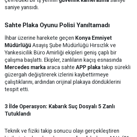
çevredeki bir iş yerinin
güvenlik kamerasına
saniye
saniye yansıdı.
Sahte Plaka Oyunu Polisi Yanıltamadı
İhbar üzerine harekete geçen
Konya Emniyet
Müdürlüğü
Asayiş Şube Müdürlüğü Hırsızlık ve
Yankesicilik Büro Amirliği ekipleri geniş çaplı bir
çalışma başlattı. Ekipler, zanlıların kaçış esnasında
Mercedes marka
araca sahte
APP plaka
takıp sürekli
güzergah değiştirerek izlerini kaybettirmeye
çalıştıklarını, ardından orijinal plakaya döndüklerini
tespit etti.
3 İlde Operasyon: Kabarık Suç Dosyalı 5 Zanlı
Tutuklandı
Teknik ve fiziki takip sonucu olayı gerçekleştiren