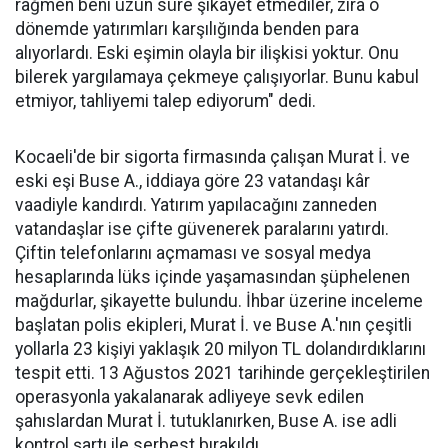
rağmen beni uzun süre şikayet etmediler, zira o
dönemde yatırımları karşılığında benden para
alıyorlardı. Eski eşimin olayla bir ilişkisi yoktur. Onu
bilerek yargılamaya çekmeye çalışıyorlar. Bunu kabul
etmiyor, tahliyemi talep ediyorum" dedi.
Kocaeli'de bir sigorta firmasında çalışan Murat İ. ve
eski eşi Buse A., iddiaya göre 23 vatandaşı kâr
vaadiyle kandırdı. Yatırım yapılacağını zanneden
vatandaşlar ise çifte güvenerek paralarını yatırdı.
Çiftin telefonlarını açmaması ve sosyal medya
hesaplarında lüks içinde yaşamasından şüphelenen
mağdurlar, şikayette bulundu. İhbar üzerine inceleme
başlatan polis ekipleri, Murat İ. ve Buse A.'nın çeşitli
yollarla 23 kişiyi yaklaşık 20 milyon TL dolandırdıklarını
tespit etti. 13 Ağustos 2021 tarihinde gerçekleştirilen
operasyonla yakalanarak adliyeye sevk edilen
şahıslardan Murat İ. tutuklanırken, Buse A. ise adli
kontrol şartı ile serbest bırakıldı.