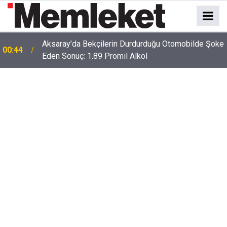
e
00:41
Polatlı-Haymana-Konya hattı bölünmüş yol oluyor