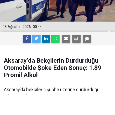
08 Ağustos 2026
00:44
Aksaray’da Bekçilerin Durdurduğu
Otomobilde Şoke Eden Sonuç: 1.89
Promil Alkol
Aksaray’da bekçilerin şüphe üzerine durdurduğu
yabancı plakalı otomobilin sürücüsü 1.89 promil
alkollü çıktı. Ehliyetine 2 yıl el konuldu.