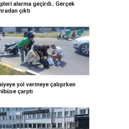
ipleri alarma geçirdi.. Gerçek
nradan çıktı
faiyeye yol vermeye çalışırken
nibüse çarptı