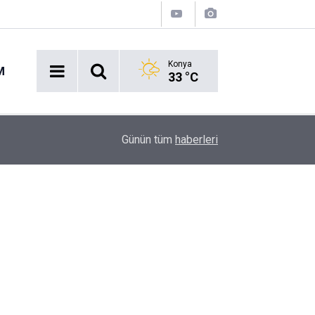
Konya
M
33 °C
14:27
Okullara 30 bin güvenlik personeli alınacak
Günün tüm
haberleri