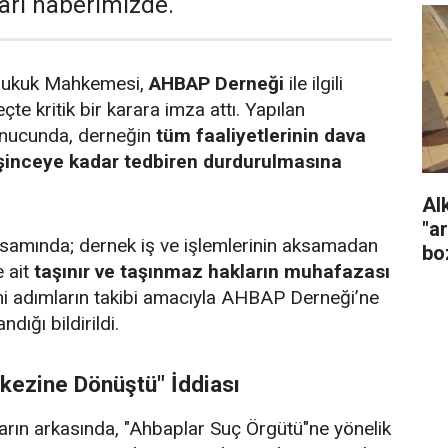
ları haberimizde.
 Hukuk Mahkemesi,
AHBAP Derneği
ile ilgili
çte kritik bir karara imza attı. Yapılan
onucunda, derneğin
tüm faaliyetlerinin dava
şinceye kadar tedbiren durdurulmasına
Al
"a
amında; dernek iş ve işlemlerinin aksamadan
bo
 ait
taşınır ve taşınmaz hakların muhafazası
mi adımların takibi amacıyla AHBAP Derneği’ne
ndığı bildirildi.
kezine Dönüştü" İddiası
rarın arkasında, "Ahbaplar Suç Örgütü"ne yönelik