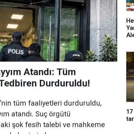
He
Ya
Al
yyım Atandı: Tüm
i Tedbiren Durduruldu!
in tüm faaliyetleri durduruldu,
17
ım atandı. Suç örgütü
ta
aki şok fesih talebi ve mahkeme