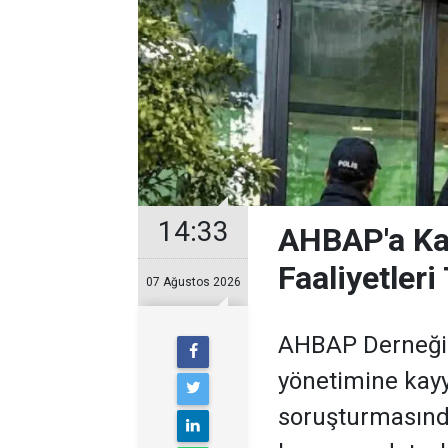
14:33
AHBAP'a Ka
Faaliyetler
07 Ağustos 2026
AHBAP Derneği’n
yönetimine kayy
soruşturmasınd