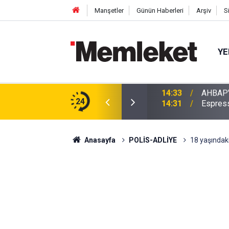
Manşetler
Günün Haberleri
Arşiv
S
YE
iyetleri Tedbiren Durduruldu!
24
14:31
Espress
Anasayfa
POLİS-ADLİYE
18 yaşındak