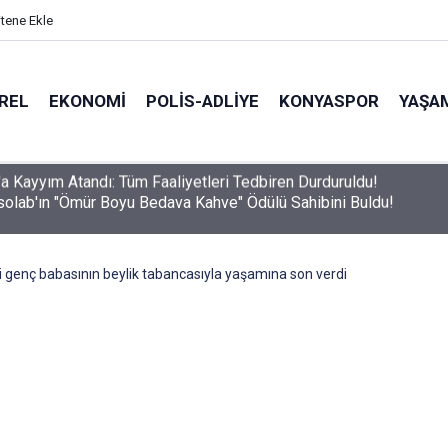
itene Ekle
REL
EKONOMI
POLİS-ADLİYE
KONYASPOR
YAŞA
olab'ın "Ömür Boyu Bedava Kahve" Ödülü Sahibini Buldu!
i genç babasının beylik tabancasıyla yaşamına son verdi