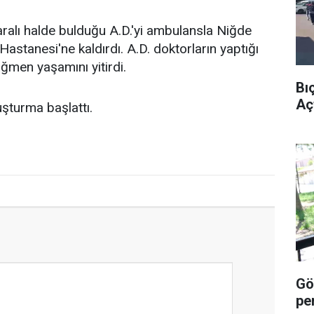
yaralı halde bulduğu A.D.'yi ambulansla Niğde
astanesi'ne kaldırdı. A.D. doktorların yaptığı
ğmen yaşamını yitirdi.
Bı
Açt
ruşturma başlattı.
Göz
pe