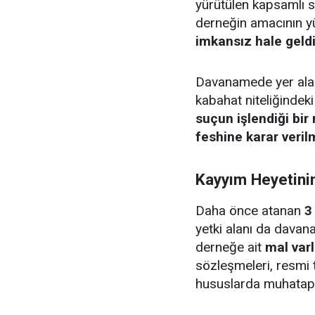
yürütülen kapsamlı 
derneğin amacının yür
imkansız hale geldi
Davanamede yer alan 
kabahat niteliğindeki
suçun işlendiği bi
feshine karar veril
Kayyım Heyetinin 
Daha önce atanan
3
yetki alanı da davan
derneğe ait
mal varl
sözleşmeleri, resmi t
hususlarda muhatap s