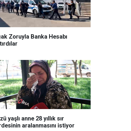
çak Zoruyla Banka Hesabı
ırdılar
ü yaşlı anne 28 yıllık sır
rdesinin aralanmasını istiyor