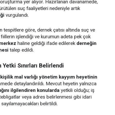
soruşturma yer alıyor. Hazırlanan davanamede,
ütülen suç faaliyetleri nedeniyle artık
ği
vurgulandı.
tespitlere göre, dernek çatısı altında suç ve
 fiillerin işlendiği ve kurumun adeta pek çok
r merkez
haline geldiği ifade edilerek
derneğin
mesi
talep edildi.
Yetki Sınırları Belirlendi
 kişilik mal varlığı yönetim kayyım heyetinin
amede detaylandırıldı. Mevcut heyetin yalnızca
ığını ilgilendiren konularda
yetkili olduğu; iş
ebligatlar veya adres belirlenmesi gibi idari
ayılamayacakları belirtildi.