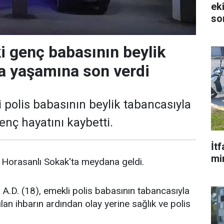
ek
so
i genç babasının beylik
a yaşamına son verdi
 polis babasının beylik tabancasıyla
enç hayatını kaybetti.
İt
mi
 Horasanlı Sokak'ta meydana geldi.
, A.D. (18), emekli polis babasının tabancasıyla
ılan ihbarın ardından olay yerine sağlık ve polis