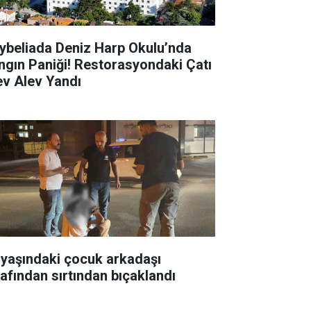
ybeliada Deniz Harp Okulu’nda
ngın Paniği! Restorasyondaki Çatı
ev Alev Yandı
 yaşındaki çocuk arkadaşı
rafından sırtından bıçaklandı