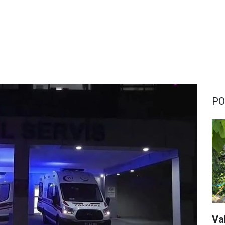
PO
Val