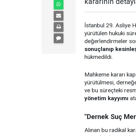
kararının detay
İstanbul 29. Asliye
yürütülen hukuki süre
değerlendirmeler s
sonuçlanıp kesinle
hükmedildi.
Mahkeme kararı kaps
yürütülmesi, derneğe
ve bu süreçteki res
yönetim kayyımı
ata
"Dernek Suç Mer
Alınan bu radikal ka