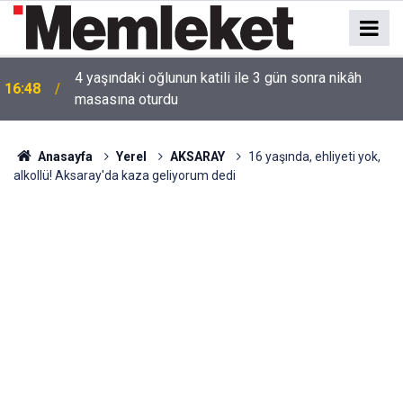
4 yaşındaki oğlunun katili ile 3 gün sonra nikâh
16:48
masasına oturdu
16:44
Mahallede korku dolu anlar: Gaz hattı delindi
Anasayfa
Yerel
AKSARAY
16 yaşında, ehliyeti yok,
alkollü! Aksaray'da kaza geliyorum dedi