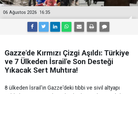
06 Ağustos 2026
16:35
Gazze'de Kırmızı Çizgi Aşıldı: Türkiye
ve 7 Ülkeden İsrail'e Son Desteği
Yıkacak Sert Muhtıra!
8 ülkeden İsrail'in Gazze'deki tıbbi ve sivil altyapı
saldırılarına sert tepki. Bakanlar, barış planını tehdit
eden ihlallere karşı acil müdahale çağrısı yaptı.
Türkiye, Mısır, Endonezya, Ürdün, Pakistan, Katar,
Suudi Arabistan ve Birleşik Arap Emirlikleri
Dışişleri